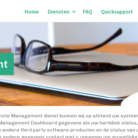
Home
Diensten
FAQ
Quicksupport
nt
ote Management dienst kunnen wij op afstand uw systeem
eManagement Dashboard gegevens als uw harddisk status, 
n andere third party software producten en de status van
e andere gegevens contact met u opnemen om vroegtijdig 