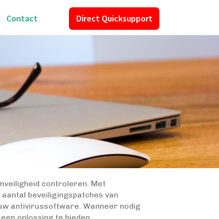
Contact
Direct Quicksupport
veiligheid controleren. Met
aantal beveiligingspatches van
 uw antivirussoftware. Wanneer nodig
een oplossing te bieden.