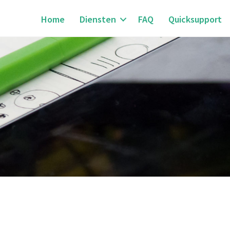
Home
Diensten
FAQ
Quicksupport